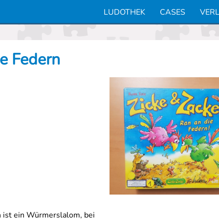
LUDOTHEK
CASES
VERL
ie Federn
n ist ein Würmerslalom, bei