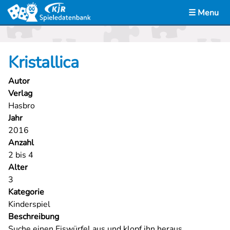
☰ Menu
LUDOTHEK
Kristallica
CASES
Autor
VERLEIH
Verlag
Hasbro
KONTAKT
Jahr
2016
Anzahl
2 bis 4
Alter
3
Kategorie
Kinderspiel
Beschreibung
Suche einen Eiswürfel aus und klopf ihn heraus.